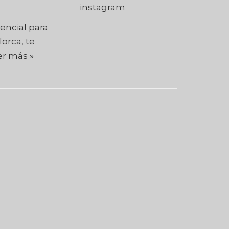
encial para
orca, te
er más »